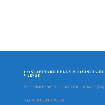
CONFABITARE DELLA PROVINCIA DI
VARESE
Via Enrico Fermi, 3 – 21013 GALLARATE (VA)
Tel. +39 0331 770354