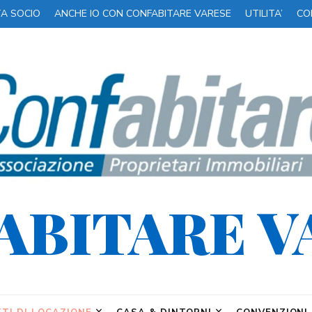
TA SOCIO
ANCHE IO CON CONFABITARE VARESE
UTILITA’
CO
ABITARE V