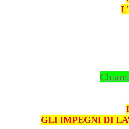
L’
Chiama
GLI IMPEGNI DI L