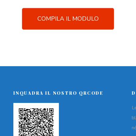
COMPILA IL MODULO
INQUADRA IL NOSTRO QRCODE
D
L
b
n