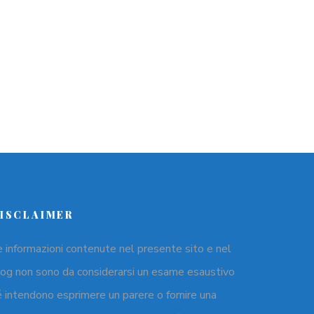
ISCLAIMER
e informazioni contenute nel presente sito e nel
log non sono da considerarsi un esame esaustivo
é intendono esprimere un parere o fornire una