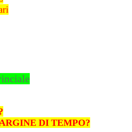
ari
inciale
?
MARGINE DI TEMPO?