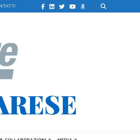
NTATTI
ARESE