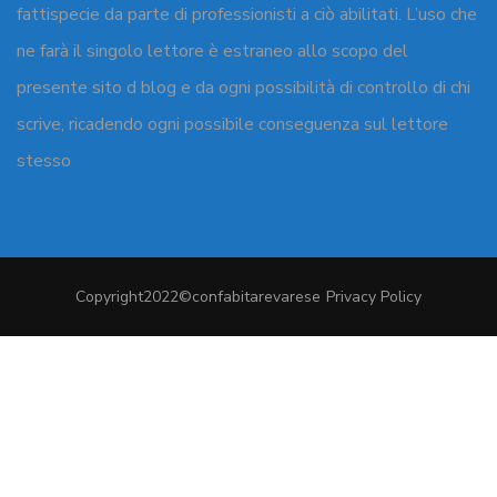
fattispecie da parte di professionisti a ciò abilitati. L’uso che
ne farà il singolo lettore è estraneo allo scopo del
presente sito d blog e da ogni possibilità di controllo di chi
scrive, ricadendo ogni possibile conseguenza sul lettore
stesso
Copyright2022©confabitarevarese
Privacy Policy